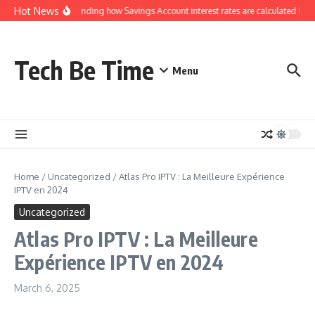
Skip to content
Hot News
Understanding how Savings Account interest rates are calculated by b
Tech Be Time
Menu
Home
/
Uncategorized
/
Atlas Pro IPTV : La Meilleure Expérience
IPTV en 2024
Uncategorized
Atlas Pro IPTV : La Meilleure
Expérience IPTV en 2024
March 6, 2025